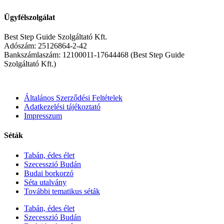
Ügyfélszolgálat
Best Step Guide Szolgáltató Kft.
Adószám: 25126864-2-42
Bankszámlaszám: 12100011-17644468 (Best Step Guide
Szolgáltató Kft.)
Általános Szerződési Feltételek
Adatkezelési tájékoztató
Impresszum
Séták
Tabán, édes élet
Szecesszió Budán
Budai borkorzó
Séta utalvány
További tematikus séták
Tabán, édes élet
Szecesszió Budán