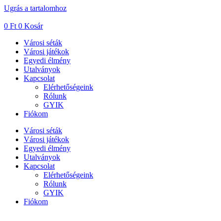
Ugrás a tartalomhoz
0
Ft
0
Kosár
Városi séták
Városi játékok
Egyedi élmény
Utalványok
Kapcsolat
Elérhetőségeink
Rólunk
GYIK
Fiókom
Városi séták
Városi játékok
Egyedi élmény
Utalványok
Kapcsolat
Elérhetőségeink
Rólunk
GYIK
Fiókom