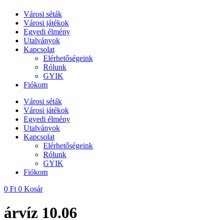
Városi séták
Városi játékok
Egyedi élmény
Utalványok
Kapcsolat
Elérhetőségeink
Rólunk
GYIK
Fiókom
Városi séták
Városi játékok
Egyedi élmény
Utalványok
Kapcsolat
Elérhetőségeink
Rólunk
GYIK
Fiókom
0
Ft
0
Kosár
árvíz 10.06