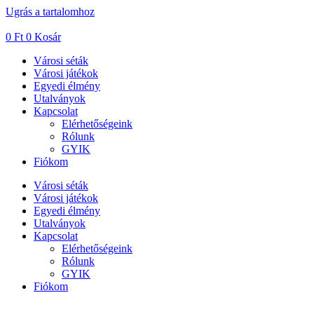
Ugrás a tartalomhoz
0
Ft
0
Kosár
Városi séták
Városi játékok
Egyedi élmény
Utalványok
Kapcsolat
Elérhetőségeink
Rólunk
GYIK
Fiókom
Városi séták
Városi játékok
Egyedi élmény
Utalványok
Kapcsolat
Elérhetőségeink
Rólunk
GYIK
Fiókom