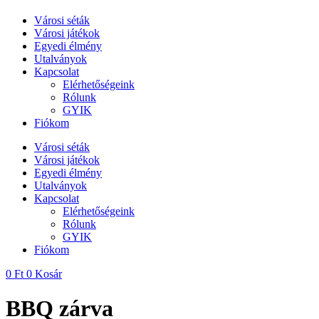
Városi séták
Városi játékok
Egyedi élmény
Utalványok
Kapcsolat
Elérhetőségeink
Rólunk
GYIK
Fiókom
Városi séták
Városi játékok
Egyedi élmény
Utalványok
Kapcsolat
Elérhetőségeink
Rólunk
GYIK
Fiókom
0
Ft
0
Kosár
BBQ zárva