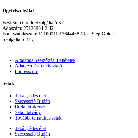
Ügyfélszolgálat
Best Step Guide Szolgáltató Kft.
Adószám: 25126864-2-42
Bankszámlaszám: 12100011-17644468 (Best Step Guide
Szolgáltató Kft.)
Általános Szerződési Feltételek
Adatkezelési tájékoztató
Impresszum
Séták
Tabán, édes élet
Szecesszió Budán
Budai borkorzó
Séta utalvány
További tematikus séták
Tabán, édes élet
Szecesszió Budán